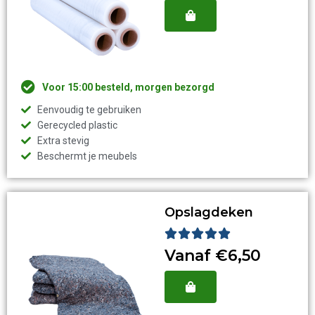
5
Voor 15:00 besteld, morgen bezorgd
Eenvoudig te gebruiken
Gerecycled plastic
Extra stevig
Beschermt je meubels
Opslagdeken
Waardering





5
Vanaf €6,50
van
5