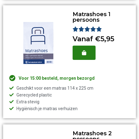
Matrashoes 1
persoons
Waardering





5
Vanaf €5,95
van
5
Voor 15:00 besteld, morgen bezorgd
Geschikt voor een matras 114 x 225 cm
Gerecycled plastic
Extra stevig
Hygiënisch je matras verhuizen
Matrashoes 2
persoons