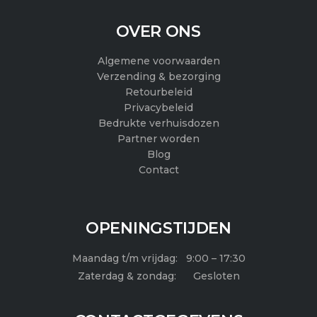
c
s
u
e
t
t
OVER ONS
b
a
u
Algemene voorwaarden
o
g
b
Verzending & bezorging
Retourbeleid
o
r
e
Privacybeleid
k
a
Bedrukte verhuisdozen
Partner worden
m
Blog
Contact
OPENINGSTIJDEN
Maandag t/m vrijdag: 9:00 – 17:30
Zaterdag & zondag: Gesloten