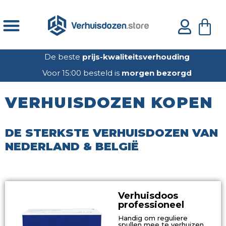
Ga
naar
Win
de
inhoud
De beste
prijs-kwaliteitsverhouding
Voor 15:00 besteld is
morgen bezorgd
VERHUISDOZEN KOPEN
DE STERKSTE VERHUISDOZEN VAN
NEDERLAND & BELGIË
Verhuisdoos
professioneel
Handig om reguliere
spullen mee te verhuizen