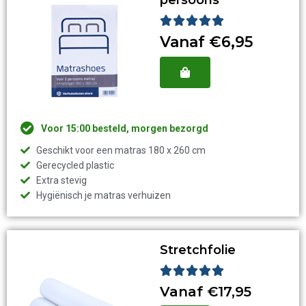
Waardering





5
Vanaf €6,95
van
5
Voor 15:00 besteld, morgen bezorgd
Geschikt voor een matras 180 x 260 cm
Gerecycled plastic
Extra stevig
Hygiënisch je matras verhuizen
Stretchfolie
Waardering





5
Vanaf €17,95
van