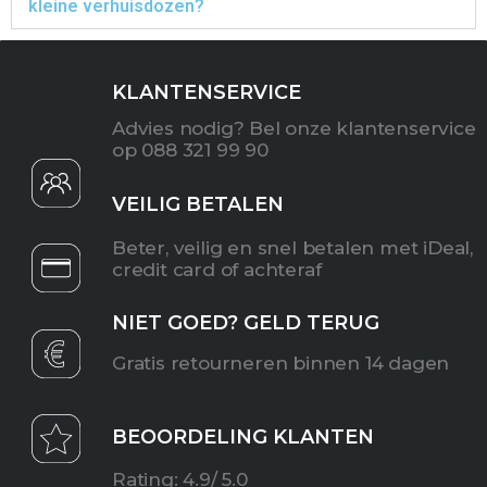
kleine verhuisdozen?
KLANTENSERVICE
Advies nodig? Bel onze klantenservice
op 088 321 99 90
VEILIG BETALEN
Beter, veilig en snel betalen met iDeal,
credit card of achteraf
NIET GOED? GELD TERUG
Gratis retourneren binnen 14 dagen
BEOORDELING KLANTEN
Rating: 4.9/ 5.0