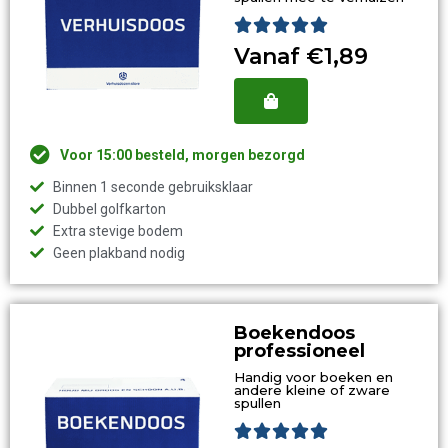
Waardering





5
Vanaf €1,89
van
5
Voor 15:00 besteld, morgen bezorgd
Binnen 1 seconde gebruiksklaar
Dubbel golfkarton
Extra stevige bodem
Geen plakband nodig
Boekendoos
professioneel
Handig voor boeken en
andere kleine of zware
spullen
Waardering




