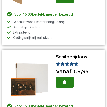
Voor 15:00 besteld, morgen bezorgd
Geschikt voor 1 meter hangkleding
Dubbel golfkarton
Extra stevig
Kleding strijkvrij verhuizen
Schilderijdoos
Waardering





5
Vanaf €9,95
van
5
Voor 15:00 besteld, morgen bezorgd