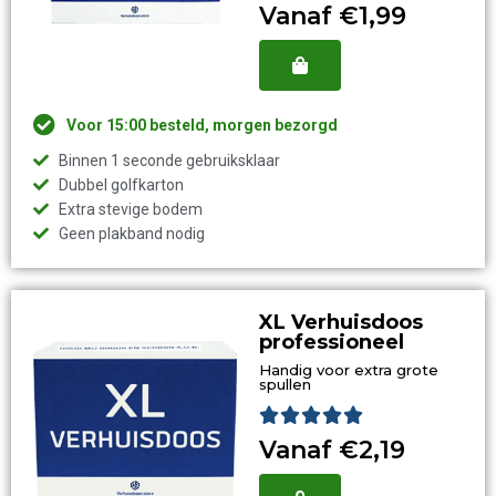
5
Vanaf €1,99
van
5
Voor 15:00 besteld, morgen bezorgd
Binnen 1 seconde gebruiksklaar
Dubbel golfkarton
Extra stevige bodem
Geen plakband nodig
XL Verhuisdoos
professioneel
Handig voor extra grote
spullen
Waardering





5
Vanaf €2,19
van
5