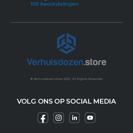
10
9 beoordelingen
© Verhuisdozen.store 2022, All Rights Reserved
VOLG ONS OP SOCIAL MEDIA
F
I
Y
a
n
o