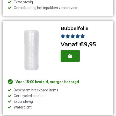
Extra stevig
Onmisbaar bij het inpakken van servies
Bubbelfolie
Waardering





5
Vanaf €9,95
van
5
Voor 15:00 besteld, morgen bezorgd
Bescherm breekbare items
Gerecycled plastic
Extra stevig
Waterdicht