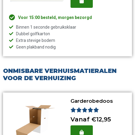
Voor 15:00 besteld, morgen bezorgd
Binnen 1 seconde gebruiksklaar
Dubbel golfkarton
Extra stevige bodem
Geen plakband nodig
ONMISBARE VERHUISMATIERALEN
VOOR DE VERHUIZING
Garderobedoos
Waardering





5
Vanaf €12,95
van
5