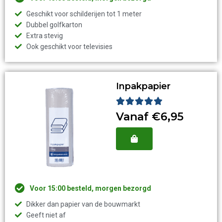
Geschikt voor schilderijen tot 1 meter
Dubbel golfkarton
Extra stevig
Ook geschikt voor televisies
Inpakpapier
Waardering





5
Vanaf €6,95
van
5
Voor 15:00 besteld, morgen bezorgd
Dikker dan papier van de bouwmarkt
Geeft niet af