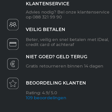
KLANTENSERVICE
Advies nodig? Bel onze klantenservice
op 088 321 99 90
VEILIG BETALEN
Beter, veilig en snel betalen met iDeal,
credit card of achteraf
NIET GOED? GELD TERUG
Gratis retourneren binnen 14 dagen
BEOORDELING KLANTEN
Rating: 4.9/ 5.0
10
9 beoordelingen