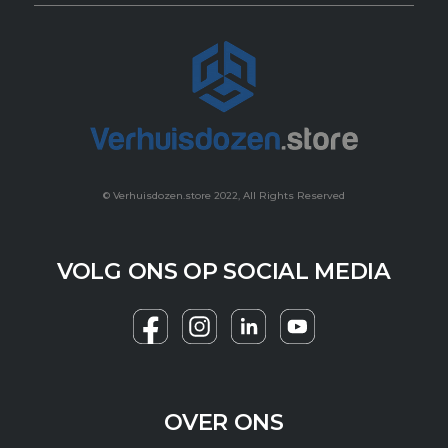
© Verhuisdozen.store 2022, All Rights Reserved
VOLG ONS OP SOCIAL MEDIA
F
I
Y
a
n
o
c
s
u
e
t
t
OVER ONS