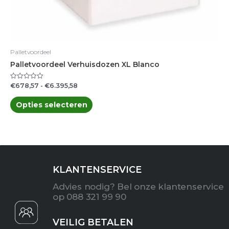
Palletvoordeel
Palletvoordeel Verhuisdozen XL Blanco
€
678,57
-
€
6.395,58
Gewaardeerd
0
uit
5
Opties selecteren
KLANTENSERVICE
Advies nodig? Bel onze klantenservice
op 088 321 99 90
VEILIG BETALEN