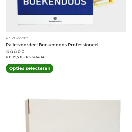
Palletvoordeel
Palletvoordeel Boekendoos Professioneel
€
605,78
-
€
5.684,48
Gewaardeerd
0
uit
5
Opties selecteren
Prijsklasse:
Dit
€289,15
product
tot
heeft
€5.907,17
meerdere
variaties.
Deze
optie