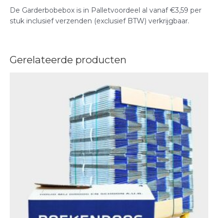
De Garderbobebox is in Palletvoordeel al vanaf €3,59 per
stuk inclusief verzenden (exclusief BTW) verkrijgbaar.
Gerelateerde producten
Prijsklasse:
Dit
€605,78
product
tot
heeft
€5.684,48
meerdere
variaties.
Deze
optie
kan
gekozen
worden
op
de
productpagina