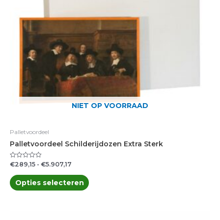
kan
gekozen
worden
op
de
productpagina
NIET OP VOORRAAD
Palletvoordeel
Palletvoordeel Schilderijdozen Extra Sterk
€
289,15
-
€
5.907,17
Gewaardeerd
0
uit
5
Opties selecteren
Prijsklasse:
Dit