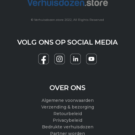
© Verhuisdozen.store 2022, All Rights Reserved
VOLG ONS OP SOCIAL MEDIA
F
I
Y
a
n
o
c
s
u
e
t
t
OVER ONS
b
a
u
Algemene voorwaarden
o
g
b
Verzending & bezorging
Retourbeleid
o
r
e
Privacybeleid
k
a
Bedrukte verhuisdozen
Partner worden