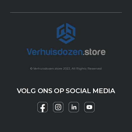
© Verhuisdozen.store 2022, All Rights Reserved
VOLG ONS OP SOCIAL MEDIA
F
I
Y
a
n
o
c
s
u