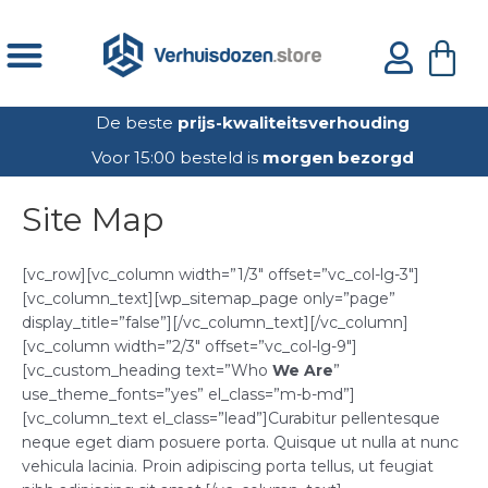
Ga
naar
Win
de
inhoud
De beste
prijs-kwaliteitsverhouding
Voor 15:00 besteld is
morgen bezorgd
Site Map
[vc_row][vc_column width=”1/3″ offset=”vc_col-lg-3″]
[vc_column_text][wp_sitemap_page only=”page”
display_title=”false”][/vc_column_text][/vc_column]
[vc_column width=”2/3″ offset=”vc_col-lg-9″]
[vc_custom_heading text=”Who
We Are
”
use_theme_fonts=”yes” el_class=”m-b-md”]
[vc_column_text el_class=”lead”]Curabitur pellentesque
neque eget diam posuere porta. Quisque ut nulla at nunc
vehicula lacinia. Proin adipiscing porta tellus, ut feugiat