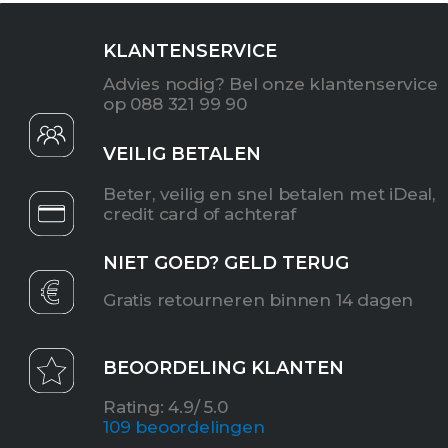
KLANTENSERVICE
Advies nodig? Bel onze klantenservice
op 088 321 99 90
VEILIG BETALEN
Beter, veilig en snel betalen met iDeal,
credit card of achteraf
NIET GOED? GELD TERUG
Gratis retourneren binnen 14 dagen
BEOORDELING KLANTEN
Rating: 4.9/ 5.0
10
9 beoordelingen